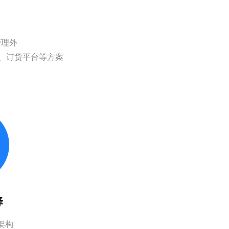
管理外
链、订货平台等方案
择
架构