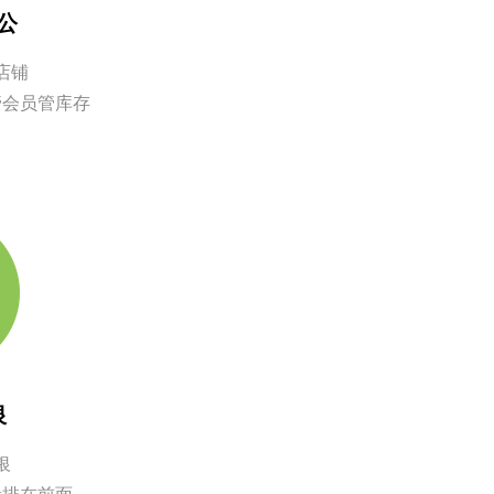
公
店铺
管会员管库存
银
银