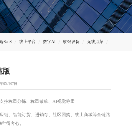
端SaaS
线上平台
数字AI
收银设备
无线点菜
蔬版
年05月07日
支持称重分拣、称重做单、AI视觉称重
应链、智能订货、进销存、社区团购、线上商城等全链路
鲜”得客心。